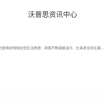
沃普思资讯中心
三餐四季，厨房是家里烟火气息最浓的地方，老化的厨电却悄悄拉低生活质感：排烟不畅满屋油污、灶具老化存在漏气隐患、老旧电器耗电耗气…… 更换整套厨电又担心预算太高？