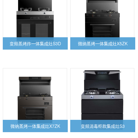
变频蒸烤炸一体集成灶S3D
微纳蒸烤一体集成灶X5ZK
微纳蒸烤一体集成灶X7ZK
变频消毒柜款集成灶S3