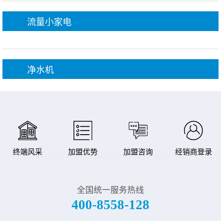
流量小家电
净水机
终端风采
加盟优势
加盟咨询
经销商登录
全国统一服务热线
400-8558-128