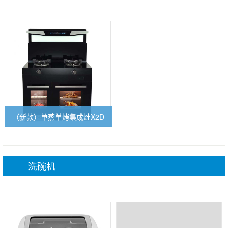
（新款）单蒸单烤集成灶X2D
洗碗机