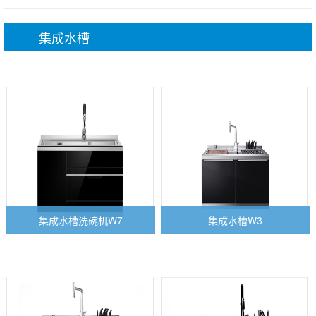
集成水槽
集成水槽洗碗机W7
集成水槽W3