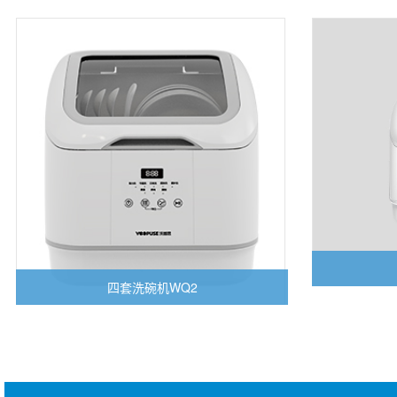
（新款）单蒸单烤集成灶X2D
四套洗碗机WQ2