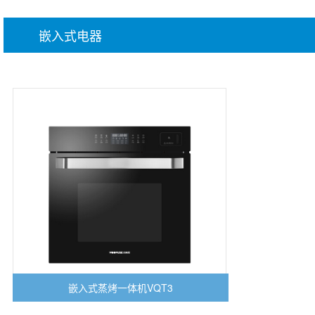
嵌入式电器
集成水槽洗碗机W7
嵌入式蒸烤一体机VQT3