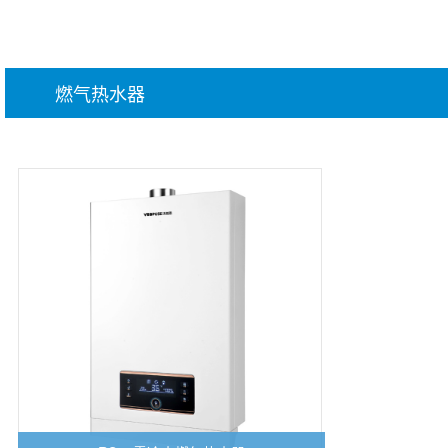
燃气热水器
嵌入式蒸烤一体机VQT3