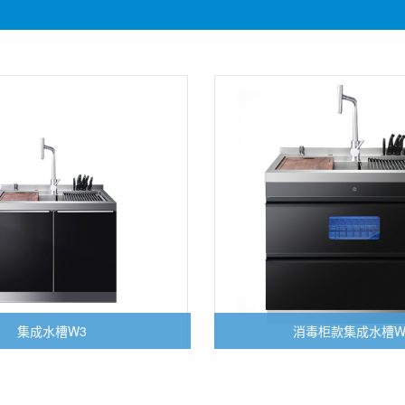
四套洗碗机WQ2-X
嵌入式洗碗机WQ
集成水槽W3
消毒柜款集成水槽W