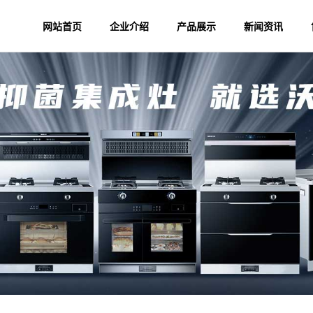
网站首页
企业介绍
产品展示
新闻资讯