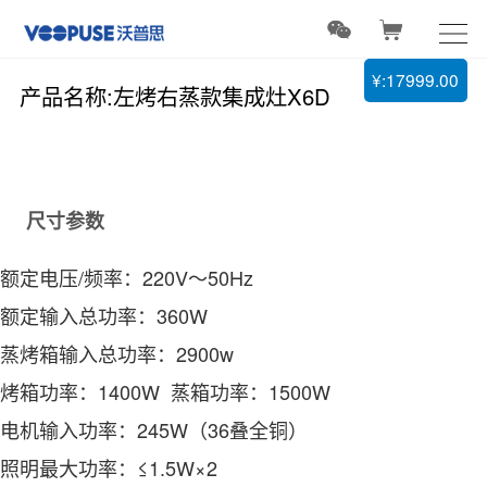
¥:17999.00
产品名称:左烤右蒸款集成灶X6D
点击购买
尺寸参数
额定电压/频率：220V～50Hz
额定输入总功率：360W
蒸烤箱输入总功率：2900w
烤箱功率：1400W 蒸箱功率：1500W
电机输入功率：245W（36叠全铜）
照明最大功率：≤1.5W×2