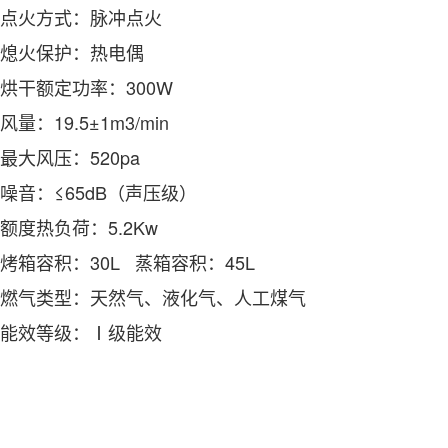
点火方式：脉冲点火
熄火保护：热电偶
烘干额定功率：300W
风量：19.5±1m3/min
最大风压：520pa
噪音：≤65dB（声压级）
额度热负荷：5.2Kw
烤箱容积：30L 蒸箱容积：45L
燃气类型：天然气、液化气、人工煤气
能效等级：Ⅰ级能效