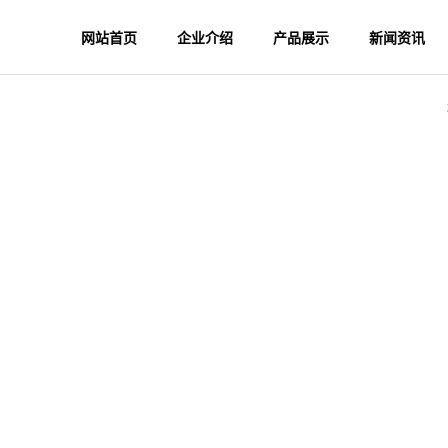
网站首页
企业介绍
产品展示
新闻资讯