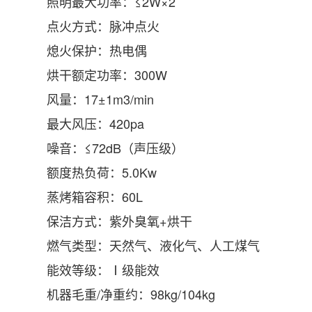
照明最大功率：≤2W×2
点火方式：脉冲点火
熄火保护：热电偶
烘干额定功率：300W
风量：17±1m3/min
最大风压：420pa
噪音：≤72dB（声压级）
额度热负荷：5.0Kw
蒸烤箱容积：60L
保洁方式：紫外臭氧+烘干
燃气类型：天然气、液化气、人工煤气
能效等级：Ⅰ级能效
机器毛重/净重约：98kg/104kg